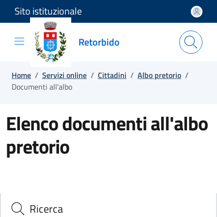
Sito istituzionale
Salta e vai al contenuto
Salta e vai al footer
Retorbido
Home
/
Servizi online
/
Cittadini
/
Albo pretorio
/
Documenti all'albo
Elenco documenti all'albo
pretorio
Ricerca