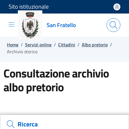
Sito istituzionale
Salta e vai al contenuto
Salta e vai al footer
San Fratello
Home
/
Servizi online
/
Cittadini
/
Albo pretorio
/
Archivio storico
Consultazione archivio
albo pretorio
Ricerca