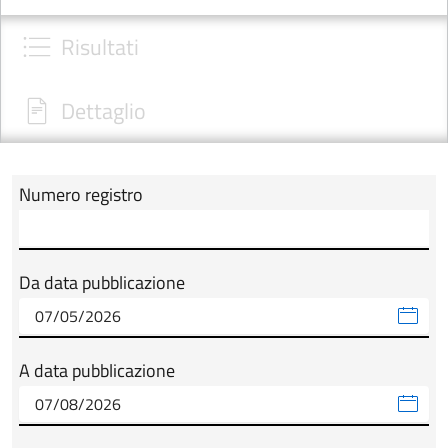
Risultati
Dettaglio
Numero registro
Modulo tab_ricerca_form
Da data pubblicazione
A data pubblicazione