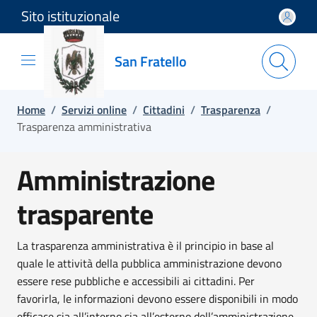
Sito istituzionale
Salta e vai al contenuto
Salta e vai al footer
San Fratello
Home
/
Servizi online
/
Cittadini
/
Trasparenza
/
Trasparenza amministrativa
Amministrazione
trasparente
La trasparenza amministrativa è il principio in base al
quale le attività della pubblica amministrazione devono
essere rese pubbliche e accessibili ai cittadini. Per
favorirla, le informazioni devono essere disponibili in modo
efficace sia all’interno sia all’esterno dell’amministrazione.