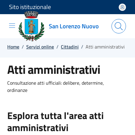
Sito istituzionale
Salta e vai al contenuto
Salta e vai al footer
San Lorenzo Nuovo
Home
/
Servizi online
/
Cittadini
/
Atti amministrativi
Atti amministrativi
Consultazione atti ufficiali: delibere, determine,
ordinanze
Esplora tutta l'area atti
amministrativi