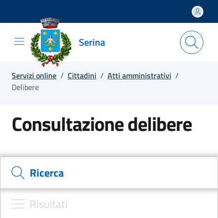
Salta e vai al contenuto
Salta e vai al footer
Serina
Servizi online
/
Cittadini
/
Atti amministrativi
/
Delibere
Consultazione delibere
Cerca il documento e consulta il dettaglio
Ricerca
Risultati