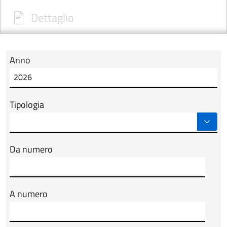
Dettaglio
Anno
Modulo tab_ricerca_form
Tipologia
Da numero
A numero