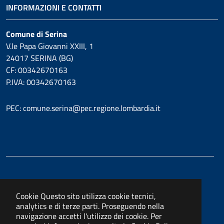
INFORMAZIONI E CONTATTI
Comune di Serina
V.le Papa Giovanni XXIII, 1
24017 SERINA (BG)
CF: 00342670163
P.IVA: 00342670163
PEC: comune.serina@pec.regione.lombardia.it
Cookie
Questo sito utilizza cookie tecnici,
analytics e di terze parti. Proseguendo nella
navigazione accetti l'utilizzo dei cookie. Per