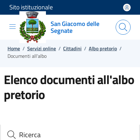
Sito istituzionale
Salta e vai al contenuto
Salta e vai al footer
San Giacomo delle
Segnate
Home
/
Servizi online
/
Cittadini
/
Albo pretorio
/
Documenti all'albo
Elenco documenti all'albo
pretorio
Ricerca