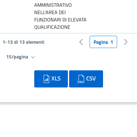
AMMINISTRATIVO
NELL'AREA DEI
FUNZIONARI DI ELEVATA
QUALIFICAZIONE
1-13 di 13 elementi
Pagina
1
Pagina precedente
Pagin
15/pagina
XLS
CSV