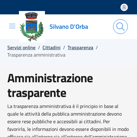
Salta e vai al contenuto
Salta e vai al footer
Silvano D'Orba
Servizi online
/
Cittadini
/
Trasparenza
/
Trasparenza amministrativa
Amministrazione
trasparente
La trasparenza amministrativa è il principio in base al
quale le attività della pubblica amministrazione devono
essere rese pubbliche e accessibili ai cittadini. Per
favorirla, le informazioni devono essere disponibili in modo
efficace sia all’interno sia all’esterno dell’amministrazione.