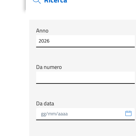
Modulo tab_ricerca_form
Anno
Da numero
Da data