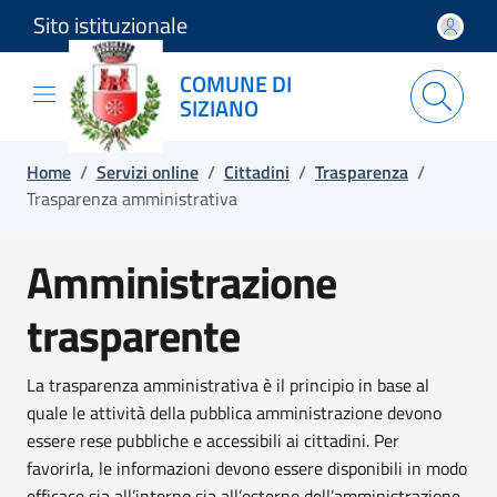
Sito istituzionale
Salta e vai al contenuto
Salta e vai al footer
COMUNE DI
SIZIANO
Home
/
Servizi online
/
Cittadini
/
Trasparenza
/
Trasparenza amministrativa
Amministrazione
trasparente
La trasparenza amministrativa è il principio in base al
quale le attività della pubblica amministrazione devono
essere rese pubbliche e accessibili ai cittadini. Per
favorirla, le informazioni devono essere disponibili in modo
efficace sia all’interno sia all’esterno dell’amministrazione.