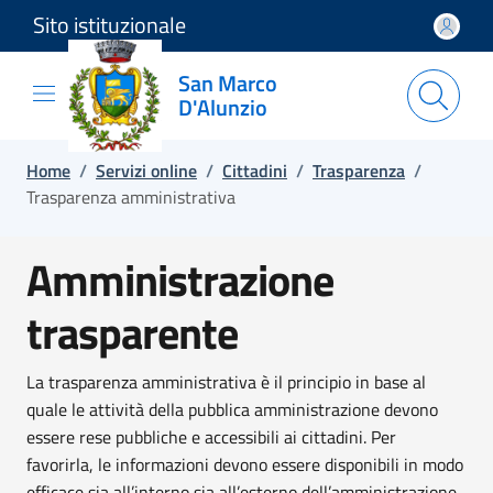
Sito istituzionale
Salta e vai al contenuto
Salta e vai al footer
San Marco
D'Alunzio
Home
/
Servizi online
/
Cittadini
/
Trasparenza
/
Trasparenza amministrativa
Amministrazione
trasparente
La trasparenza amministrativa è il principio in base al
quale le attività della pubblica amministrazione devono
essere rese pubbliche e accessibili ai cittadini. Per
favorirla, le informazioni devono essere disponibili in modo
efficace sia all’interno sia all’esterno dell’amministrazione.