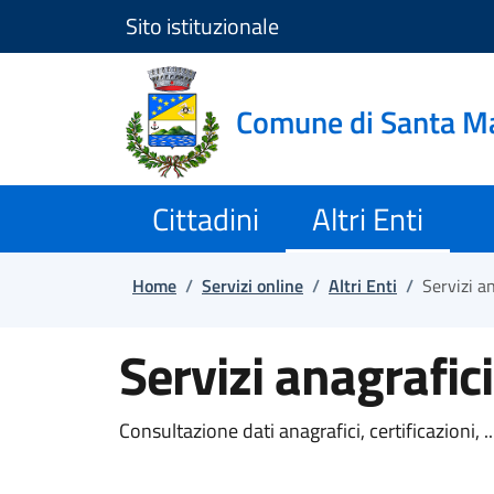
Sito istituzionale
Salta e vai al contenuto
Salta e vai al footer
Comune di Santa Ma
Cittadini
Altri Enti
Home
/
Servizi online
/
Altri Enti
/
Servizi an
Servizi anagrafici
Consultazione dati anagrafici, certificazioni, ..