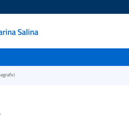
rina Salina
agrafici
.