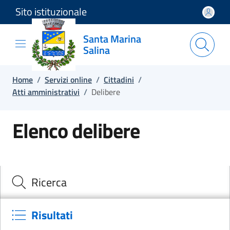
Sito istituzionale
Salta e vai al contenuto
Salta e vai al footer
Santa Marina
Salina
Home
/
Servizi online
/
Cittadini
/
Atti amministrativi
/
Delibere
Elenco delibere
Cerca il documento e consulta il dettaglio
Ricerca
Risultati