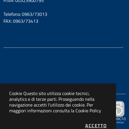
P.IVA: 00323900795
Telefono: 0963/73013
FAX: 0963/73413
Cookie
Questo sito utilizza cookie tecnici,
analytics e di terze parti. Proseguendo nella
navigazione accetti l'utilizzo dei cookie. Per
Powered by
maggiori informazioni consulta la
Cookie Policy
APKAPPA s.r.l.
I COOKIE
ACCETTO