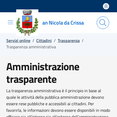
Salta e vai al contenuto
Salta e vai al footer
an Nicola da Crissa
Servizi online
/
Cittadini
/
Trasparenza
/
Trasparenza amministrativa
Amministrazione
trasparente
La trasparenza amministrativa è il principio in base al
quale le attività della pubblica amministrazione devono
essere rese pubbliche e accessibili ai cittadini. Per
favorirla, le informazioni devono essere disponibili in modo
efficace sia all’interno sia all’esterno dell’amministrazione.