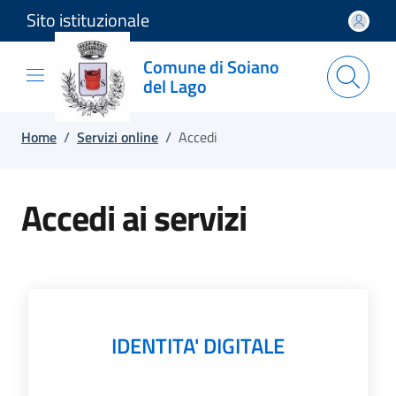
Sito istituzionale
Salta e vai al contenuto
Salta e vai al footer
Comune di Soiano
del Lago
Home
/
Servizi online
/
Accedi
Accedi ai servizi
IDENTITA' DIGITALE