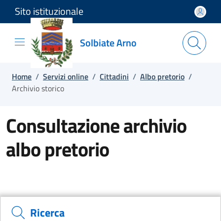
Sito istituzionale
Salta e vai al contenuto
Salta e vai al footer
Solbiate Arno
Home
/
Servizi online
/
Cittadini
/
Albo pretorio
/
Archivio storico
Consultazione archivio
albo pretorio
Ricerca