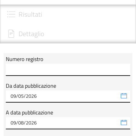
Risultati
Dettaglio
Numero registro
Modulo tab_ricerca_form
Da data pubblicazione
A data pubblicazione