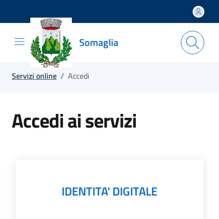
Salta e vai al contenuto
Salta e vai al footer
Somaglia
Servizi online
/
Accedi
Accedi ai servizi
IDENTITA' DIGITALE