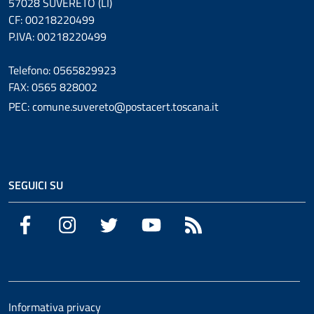
57028 SUVERETO (LI)
CF: 00218220499
P.IVA: 00218220499
Telefono: 0565829923
FAX: 0565 828002
PEC: comune.suvereto@postacert.toscana.it
SEGUICI SU
Facebook
Instagram
Twitter
YouTube
RSS
Informativa privacy