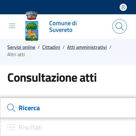
Salta e vai al contenuto
Salta e vai al footer
Comune di
Suvereto
Servizi online
/
Cittadini
/
Atti amministrativi
/
Altri atti
Consultazione atti
Cerca il documento e consulta il dettaglio
Ricerca
Risultati