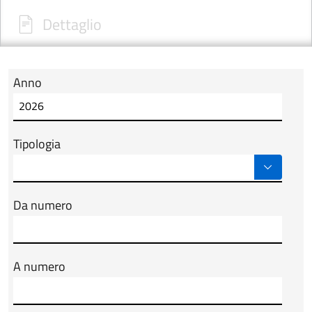
Dettaglio
Anno
Modulo tab_ricerca_form
Tipologia
Da numero
A numero