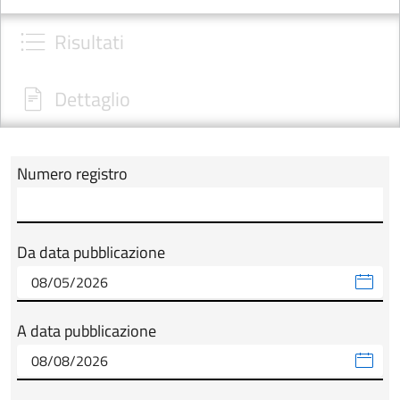
Risultati
Dettaglio
Numero registro
Modulo tab_ricerca_form
Da data pubblicazione
A data pubblicazione