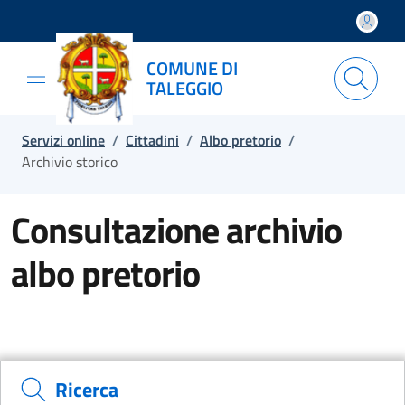
Salta e vai al contenuto
Salta e vai al footer
COMUNE DI
TALEGGIO
Servizi online
/
Cittadini
/
Albo pretorio
/
Archivio storico
Consultazione archivio
albo pretorio
Ricerca