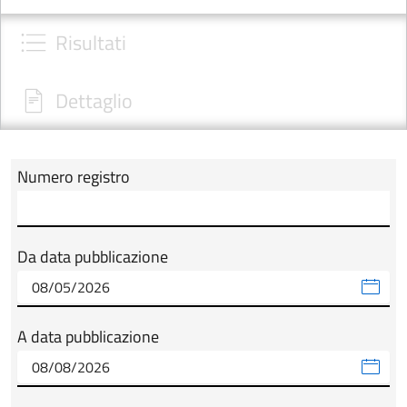
Risultati
Dettaglio
Numero registro
Modulo tab_ricerca_form
Da data pubblicazione
A data pubblicazione