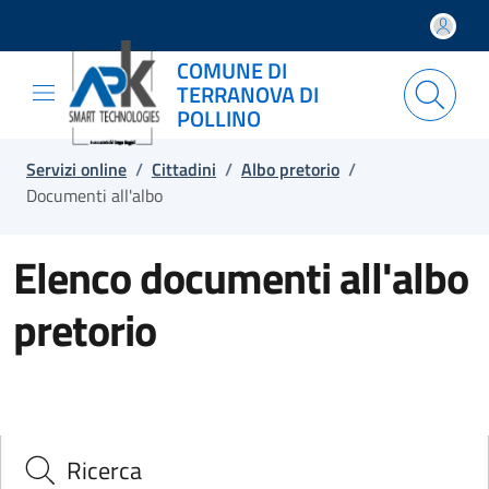
Salta e vai al contenuto
Salta e vai al footer
COMUNE DI
TERRANOVA DI
POLLINO
Servizi online
/
Cittadini
/
Albo pretorio
/
Documenti all'albo
Elenco documenti all'albo
pretorio
Ricerca