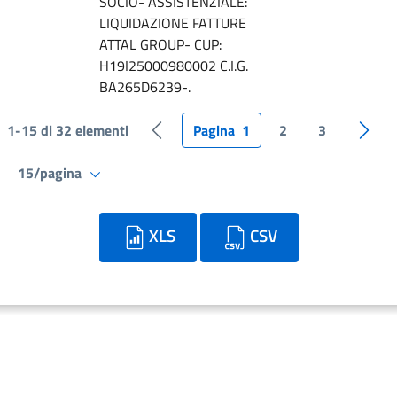
SOCIO- ASSISTENZIALE:
LIQUIDAZIONE FATTURE
ATTAL GROUP- CUP:
H19I25000980002 C.I.G.
BA265D6239-.
1-15 di 32 elementi
Pagina
1
2
3
Pagina precedente
Pagin
15/pagina
XLS
CSV