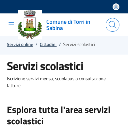
Salta e vai al contenuto
Salta e vai al footer
Comune di Torri in
Sabina
Servizi online
/
Cittadini
/
Servizi scolastici
Servizi scolastici
Iscrizione servizi mensa, scuolabus o consultazione
fatture
Esplora tutta l'area servizi
scolastici