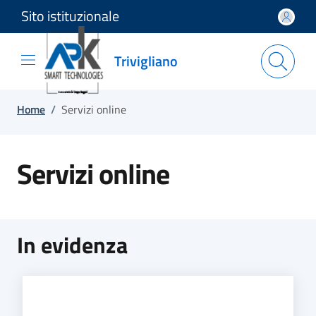
Sito istituzionale
Salta e vai al contenuto
Salta e vai al footer
Trivigliano
Home
/
Servizi online
Servizi online
In evidenza