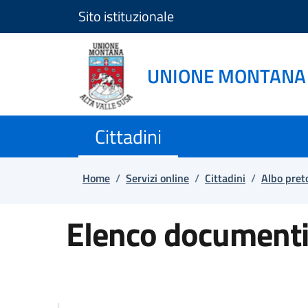
Sito istituzionale
Salta e vai al contenuto
Salta e vai al footer
UNIONE MONTANA 
Cittadini
Home
/
Servizi online
/
Cittadini
/
Albo pret
Elenco documenti 