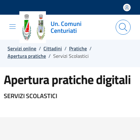
Salta e vai al contenuto
Salta e vai al footer
Un. Comuni
Centuriati
Servizi online
/
Cittadini
/
Pratiche
/
Apertura pratiche
/
Servizi Scolastici
Apertura pratiche digitali
SERVIZI SCOLASTICI
Elenco pratiche per tipologia