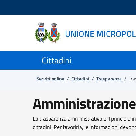
Salta e vai al contenuto
Salta e vai al footer
UNIONE MICROPOL
Cittadini
Servizi online
/
Cittadini
/
Trasparenza
/
Tra
Amministrazione
La trasparenza amministrativa è il principio i
cittadini. Per favorirla, le informazioni devon