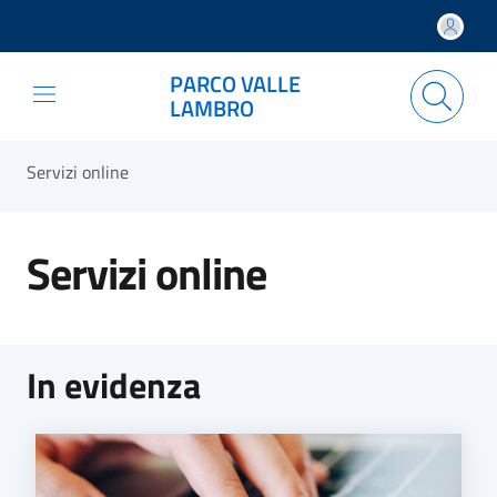
Salta e vai al contenuto
Salta e vai al footer
PARCO VALLE
LAMBRO
Servizi online
Servizi online
In evidenza