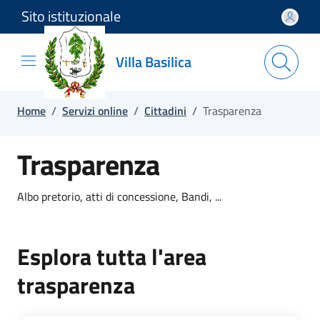
Sito istituzionale
Salta e vai al contenuto
Salta e vai al footer
Villa Basilica
Home
/
Servizi online
/
Cittadini
/
Trasparenza
Trasparenza
Albo pretorio, atti di concessione, Bandi, ...
Esplora tutta l'area
trasparenza