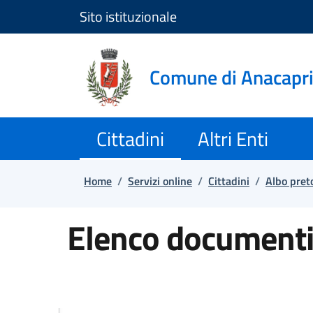
Sito istituzionale
Salta e vai al contenuto
Salta e vai al footer
Comune di Anacapr
Cittadini
Altri Enti
Home
/
Servizi online
/
Cittadini
/
Albo pret
Elenco documenti 