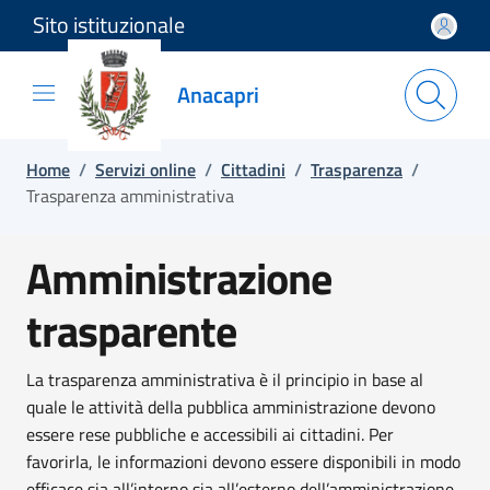
Sito istituzionale
Salta e vai al contenuto
Salta e vai al footer
Anacapri
Home
/
Servizi online
/
Cittadini
/
Trasparenza
/
Trasparenza amministrativa
Amministrazione
trasparente
La trasparenza amministrativa è il principio in base al
quale le attività della pubblica amministrazione devono
essere rese pubbliche e accessibili ai cittadini. Per
favorirla, le informazioni devono essere disponibili in modo
efficace sia all’interno sia all’esterno dell’amministrazione.