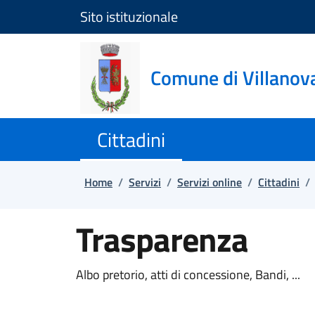
Sito istituzionale
Salta e vai al contenuto
Salta e vai al footer
Comune di Villanov
Cittadini
Home
/
Servizi
/
Servizi online
/
Cittadini
/
Trasparenza
Albo pretorio, atti di concessione, Bandi, ...