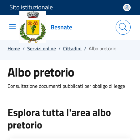
Sito istituzionale
Salta e vai al contenuto
Salta e vai al footer
Besnate
Home
/
Servizi online
/
Cittadini
/
Albo pretorio
Albo pretorio
Consultazione documenti pubblicati per obbligo di legge
Esplora tutta l'area albo
pretorio