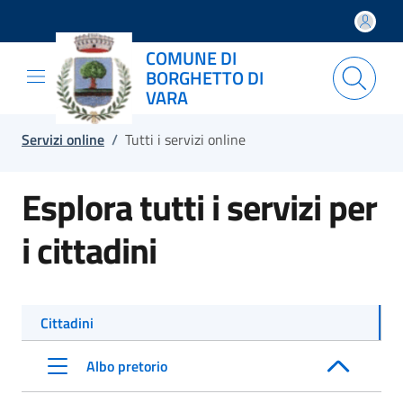
Salta e vai al contenuto
Salta e vai al footer
COMUNE DI
BORGHETTO DI
VARA
Servizi online
/
Tutti i servizi online
Esplora tutti i servizi per
i cittadini
Cittadini
Albo pretorio