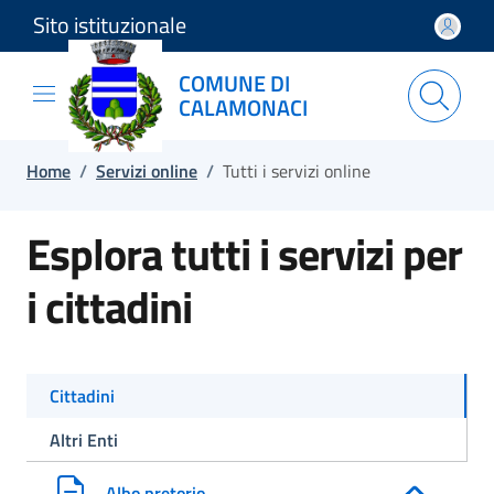
Sito istituzionale
Salta e vai al contenuto
Salta e vai al footer
COMUNE DI
CALAMONACI
Home
/
Servizi online
/
Tutti i servizi online
Esplora tutti i servizi per
i cittadini
Cittadini
Altri Enti
Albo pretorio