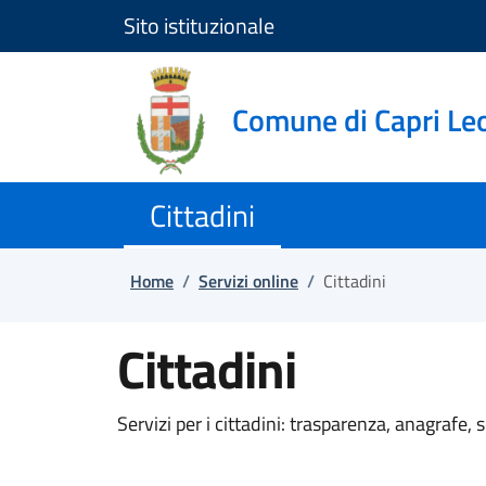
Sito istituzionale
Salta e vai al contenuto
Salta e vai al footer
Comune di Capri Le
Cittadini
Home
/
Servizi online
/
Cittadini
Cittadini
Servizi per i cittadini: trasparenza, anagrafe, scu