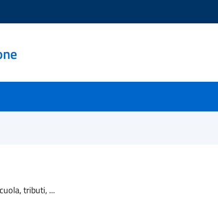
one
ola, tributi, ...