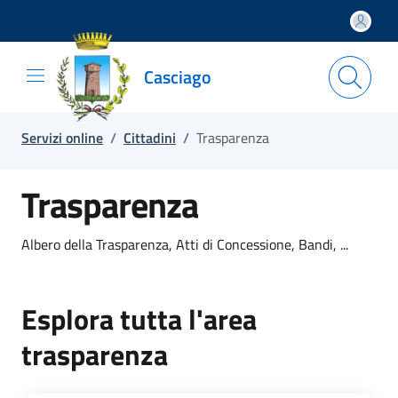
Salta e vai al contenuto
Salta e vai al footer
Casciago
Servizi online
/
Cittadini
/
Trasparenza
Trasparenza
Albero della Trasparenza, Atti di Concessione, Bandi, ...
Esplora tutta l'area
trasparenza