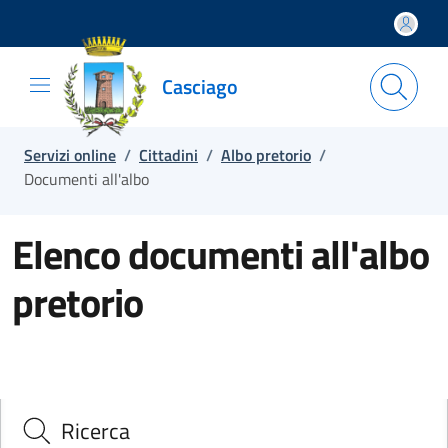
Salta e vai al contenuto
Salta e vai al footer
Casciago
Servizi online
/
Cittadini
/
Albo pretorio
/
Documenti all'albo
Elenco documenti all'albo
pretorio
Ricerca