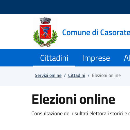
Salta e vai al contenuto
Salta e vai al footer
Comune di Casorat
Cittadini
Imprese
Al
Servizi online
/
Cittadini
/
Elezioni online
Elezioni online
Consultazione dei risultati elettorali storici e