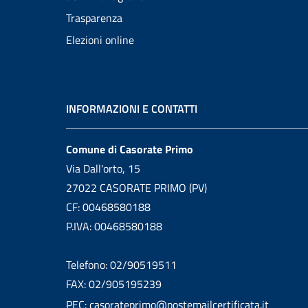
Trasparenza
Elezioni online
INFORMAZIONI E CONTATTI
Comune di Casorate Primo
Via Dall'orto, 15
27022 CASORATE PRIMO (PV)
CF: 00468580188
P.IVA: 00468580188
Telefono: 02/90519511
FAX: 02/905195239
PEC: casorateprimo@postemailcertificata.it