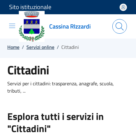
Sito istituzionale
Salta e vai al contenuto
Salta e vai al footer
Cassina RIzzardi
Home
/
Servizi online
/
Cittadini
Cittadini
Servizi per i cittadini: trasparenza, anagrafe, scuola,
tributi, ...
Esplora tutti i servizi in
"Cittadini"