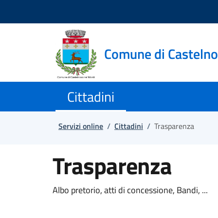
Salta e vai al contenuto
Salta e vai al footer
Comune di Casteln
Cittadini
Servizi online
/
Cittadini
/
Trasparenza
Trasparenza
Albo pretorio, atti di concessione, Bandi, ...