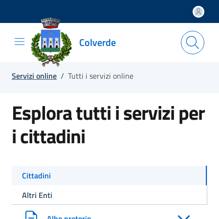
Salta e vai al contenuto
Salta e vai al footer
Colverde
Servizi online
/
Tutti i servizi online
Esplora tutti i servizi per
i cittadini
Cittadini
Altri Enti
Albo pretorio