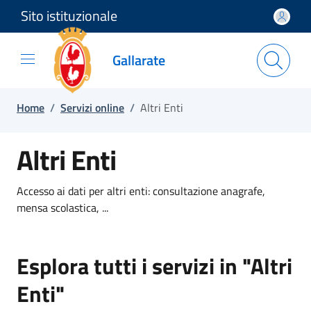
Sito istituzionale
Salta e vai al contenuto
Salta e vai al footer
Gallarate
Home
/
Servizi online
/
Altri Enti
Altri Enti
Accesso ai dati per altri enti: consultazione anagrafe,
mensa scolastica, ...
Esplora tutti i servizi in "Altri
Enti"