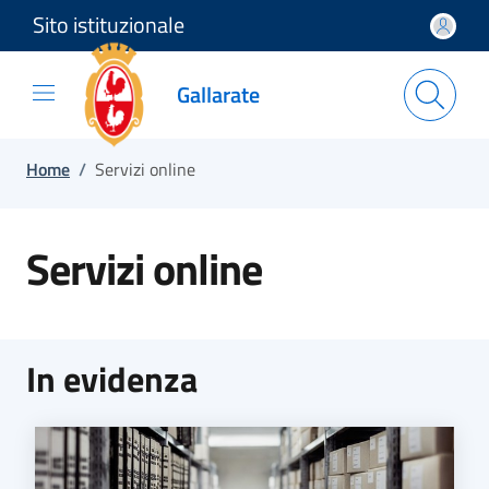
Sito istituzionale
Salta e vai al contenuto
Salta e vai al footer
Gallarate
Home
/
Servizi online
Servizi online
In evidenza