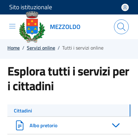
Sito istituzionale
Salta e vai al contenuto
Salta e vai al footer
MEZZOLDO
Home
/
Servizi online
/
Tutti i servizi online
Esplora tutti i servizi per
i cittadini
Cittadini
Albo pretorio