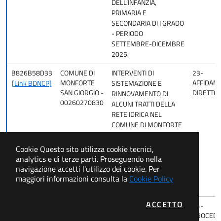
DELL’INFANZIA,
PRIMARIA E
SECONDARIA DI I GRADO
- PERIODO
SETTEMBRE-DICEMBRE
2025.
B826B58D33
COMUNE DI
INTERVENTI DI
23-
MONFORTE
AFFIDAM
[Link BDNCP]
SISTEMAZIONE E
SAN GIORGIO -
DIRETTO
RINNOVAMENTO DI
00260270830
ALCUNI TRATTI DELLA
RETE IDRICA NEL
COMUNE DI MONFORTE
SAN GIORGIO
AFFIDAMENTO LAVORI AI
Cookie
Questo sito utilizza cookie tecnici,
SENSI DELL’ART. 50
analytics e di terze parti. Proseguendo nella
COMMA 1 LETT. A) DEL
navigazione accetti l'utilizzo dei cookie. Per
D. LGS. 36/2023 CIG:
maggiori informazioni consulta la
Cookie Policy
B826B58D33
I COOKIE
ACCETTO
77587589A4
COMUNE DI
LAVORI DI RIPRISTINO
04-
MONFORTE
PROCED
[Link BDNCP]
FUNZIONALE E MESSA