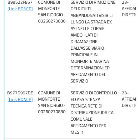
B99522F857
COMUNE DI
SERVIZIO DI RIMOZIONE
23-
MONFORTE
AFFIDAM
[Link BDNCP]
DEI RIFIUTI
SAN GIORGIO -
DIRETTO
ABBANDONATI VISIBILI
00260270830
LUNGO LA STRADA EX
ASI NELLE CORSIE
AMBO I LATI DI
DIRAMAZIONE
DALL’ASSE VIARIO
PRINCIPALE IN
MONFORTE MARINA
DETERMINAZIONI ED
AFFIDAMENTO DEL
SERVIZIO
B977D997DE
COMUNE DI
SERVIZIO DI CONTROLLO
23-
MONFORTE
AFFIDAM
[Link BDNCP]
ED ASSISTENZA
SAN GIORGIO -
DIRETTO
TECNICA RETE DI
00260270830
DISTRIBUZIONE IDRICA
COMUNALE
AFFIDAMENTO PER
MESI 1