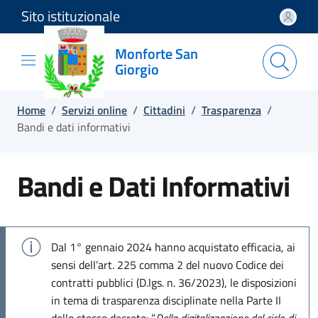
Sito istituzionale
Salta e vai al contenuto
Salta e vai al footer
Monforte San
Giorgio
Home
/
Servizi online
/
Cittadini
/
Trasparenza
/
Bandi e dati informativi
Bandi e Dati Informativi
Dal 1° gennaio 2024 hanno acquistato efficacia, ai
sensi dell’art. 225 comma 2 del nuovo Codice dei
contratti pubblici (D.lgs. n. 36/2023), le disposizioni
in tema di trasparenza disciplinate nella Parte II
dello stesso decreto: ”
Della digitalizzazione del ciclo di