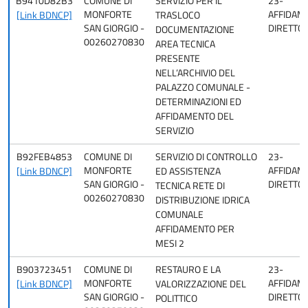
B9410D82B3
COMUNE DI
SERVIZIO PER IL
23-
MONFORTE
AFFIDAM
[Link BDNCP]
TRASLOCO
SAN GIORGIO -
DIRETTO
DOCUMENTAZIONE
00260270830
AREA TECNICA
PRESENTE
NELL’ARCHIVIO DEL
PALAZZO COMUNALE -
DETERMINAZIONI ED
AFFIDAMENTO DEL
SERVIZIO
B92FEB4853
COMUNE DI
SERVIZIO DI CONTROLLO
23-
MONFORTE
AFFIDAM
[Link BDNCP]
ED ASSISTENZA
SAN GIORGIO -
DIRETTO
TECNICA RETE DI
00260270830
DISTRIBUZIONE IDRICA
COMUNALE
AFFIDAMENTO PER
MESI 2
B903723451
COMUNE DI
RESTAURO E LA
23-
MONFORTE
AFFIDAM
[Link BDNCP]
VALORIZZAZIONE DEL
SAN GIORGIO -
DIRETTO
POLITTICO