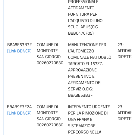
PROFESSIONALE
AFFIDAMENTO
FORNITURA PER
L’ACQUISTO DI UNO
SCUOLABUS(CIG
B8BC47CF05)
B8A8E53B3F
COMUNE DI
MANUTENZIONE PER
23-
MONFORTE
AFFIDAM
[Link BDNCP]
L’AUTOMEZZO
SAN GIORGIO -
DIRETTO
COMUNALE FIAT DOBLÒ
00260270830
TARGATO EL157ZZ.
APPROVAZIONE
PREVENTIVO E
AFFIDAMENTO DEL
SERVIZIO.CIG:
B8A8E53B3F
B8AB9E3E2A
COMUNE DI
INTERVENTO URGENTE
23-
MONFORTE
AFFIDAM
[Link BDNCP]
PER LA RIMOZIONE DI
SAN GIORGIO -
DIRETTO
UNA FRANA E
00260270830
SISTEMAZIONE
PERCORSO NELLA