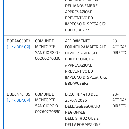
DEL IV NOVEMBRE
APPROVAZIONE
PREVENTIVO ED
IMPEGNO DI SPESA.CIG:
B8DB3BE227
B8DAAC38F3
COMUNE DI
AFFIDAMENTO
23-
MONFORTE
AFFIDAM
[Link BDNCP]
FORNITURA MATERIALE
SAN GIORGIO -
DIRETTO
DI PULIZIA PER GLI
00260270830
EDIFICI COMUNALI
APPROVAZIONE
PREVENTIVO ED
IMPEGNO DI SPESA. CIG:
B8DAAC38F3
B8BC47CF05
COMUNE DI
D.D.G. N. 1410 DEL
23-
MONFORTE
AFFIDAM
[Link BDNCP]
23/07/2025
SAN GIORGIO -
DIRETTO
DELL’ASSESSORATO
00260270830
REGIONALE
DELL’ISTRUZIONE E
DELLA FORMAZIONE