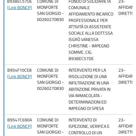
B93BEC57DE
COMUNE DI
FONDO DI SOLIDARIETÀ
23-
MONFORTE
AFFIDAM
[Link BDNCP]
COMUNALE
SAN GIORGIO -
DIRETTO
AFFIDAMENTO INCARICO
00260270830
PROFESSIONALE PER
ATTIVITÀ DI ASSISTENTE
SOCIALE ALLA DOTT.SSA
ISGRÒ VANESSA
CHRISTINE - IMPEGNO
SOMME. CIG.
B93BEC57DE
B954F10CE8
COMUNE DI
INTERVENTO PER LA
23-
MONFORTE
AFFIDAM
[Link BDNCP]
RISOLUZIONE DI UNA
SAN GIORGIO -
DIRETTO
INFILTRAZIONE IN UNA
00260270830
ABITAZIONE PRIVATA IN
VIA IMMACOLATA -
DETERMINAZIONI ED
IMPEGNO DI SPESA
B9547C690A
COMUNE DI
INTERVENTO DI
23-
MONFORTE
AFFIDAM
[Link BDNCP]
ISPEZIONE, VERIFICA E
SAN GIORGIO -
DIRETTO
CONTROLLO DI UN