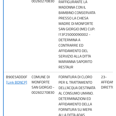
00260270830
RAFFIGURANTE LA
MADONNA CON IL
BAMBINO CONSERVATA
PRESSO LA CHIESA
MADRE DI MONFORTE
SAN GIORGIO (ME) CUP:
I13F25000090002 -
DETERMINA A
CONTRARRE ED
AFFIDAMENTO DEL
SERVIZIO ALLA DITTA
MARIANNA SAPORITO
RESTAUR
B90E5ADD0F
COMUNE DI
FORNITURA DI CLORO
23-
MONFORTE
AFFIDAM
[Link BDNCP]
PER IL TRATTAMENTO
SAN GIORGIO -
DIRETTO
DELL'ACQUA DESTINATA
00260270830
AL CONSUMO UMANO.
DETERMINAZIONI ED
AFFIDAMENTO DELLA
FORNITURA SU MEPA
ALLA DITTA ADAS