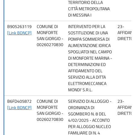
TERRITORIO DELLA
CITTÀ METROPOLITANA
DI MESSINA I
B905263119
COMUNE DI
INTERVENTO PER LA
23-
MONFORTE
AFFIDAM
[Link BDNCP]
SOSTITUZIONE DI UNA
SAN GIORGIO -
DIRETTO
POMPA SOMMERSA DI
00260270830
ALIMENTAZIONE IDRICA
SPOGLIATOI NEL CAMPO
DI MONFORTE MARINA -
DETERMINAZIONI ED
AFFIDAMENTO DEL
SERVIZIO ALLA DITTA
ELETTROMECCANICA
MONDI' S.R.L.
B6FD405872
COMUNE DI
SERVIZIO DI ALLOGGIO -
23-
MONFORTE
AFFIDAM
[Link BDNCP]
ORDINANZA DI
SAN GIORGIO -
DIRETTO
SGOMBERO N. 8 DEL
00260270830
4/02/2025 - ACCONTO
PER ALLOGGIO NUCLEO
FAMILIARE DI N. 4