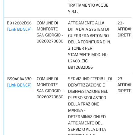
TRATTAMENTO ACQUE
S.R.L.
B912682D56
COMUNE DI
AFFIDAMENTO ALLA
23-
MONFORTE
AFFIDAM
[Link BDNCP]
DITTA DATA SYSTEM DI
SAN GIORGIO -
DIRETTO
GUERRERA ANTONINO
00260270830
DELLA FORNITURA DI N.
2 TONER PER
STAMPANTE MOD. HL-
L2400. CIG:
B912682D56
B904CA4330
COMUNE DI
SERVIZI INDIFFERIBILI DI
23-
MONFORTE
AFFIDAM
[Link BDNCP]
DERATTIZZAZIONE E
SAN GIORGIO -
DIRETTO
DISINFESTAZIONE NEL
00260270830
PLESSO SCOLASTICO
DELLA FRAZIONE
MARINA -
DETERMINAZIONI ED
AFFIDAMENTO DEL
SERVIZIO ALLA DITTA