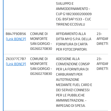
SVILUPPO E
AMMODERNAMENTO -
CUP G18I23000200009
CIG: B5F3AF1533 - CUC
TIRRENO ECOSVILU
B847F9DB56
COMUNE DI
AFFIDAMENTO ALLA
23-
MONFORTE
AFFIDAM
[Link BDNCP]
DITTA MYO S.P.A. DELLA
SAN GIORGIO -
DIRETTO
FORNITURA DI CARTA
00260270830
PER FOTOCOPIATORI.
Z63377C7B7
COMUNE DI
ADESIONE ALLA
23-
MONFORTE
AFFIDAM
[Link BDNCP]
CONVENZIONE CONSIP
SAN GIORGIO -
DIRETTO
PER LA FORNITURA DI
00260270830
CARBURANTI PER
AUTOTRAZIONE
MEDIANTE FUEL CARD E
DEI SERVIZI CONNESSI
PER LE PUBBLICHE
AMMINISTRAZIONI. -
IMPEGNO DI SPESA.