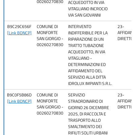
00260270830
ACQUEDOTTO IN VIA
VITAGLIANO INCROCIO
VIA SAN GIOVANNI
B9C29C656F
COMUNE DI
INTERVENTO
23-
MONFORTE
AFFIDAM
[Link BDNCP]
INDIFFERIBILE PER LA
SAN GIORGIO -
DIRETTO
RIPARAZIONE DI UN
00260270830
TRATTO TUBAZIONE
ACQUEDOTTO, IN VIA
VITAGLIANO -
DETERMINAZIONI ED
AFFIDAMENTO DEL
SERVIZIO ALLA DITTA
IDROLUX IMPIANTI S.R.L.
B9C0F5B86D
COMUNE DI
SERVIZIO
23-
MONFORTE
AFFIDAM
[Link BDNCP]
STRAORDINARIO DI
SAN GIORGIO -
DIRETTO
GIORNO 26 DICEMBRE
00260270830
2025, DI RACCOLTA E
TRASPORTO ALLO
SMALTIMENTO DEI
RIFIUTI SOLITI URBANI