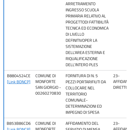
ARRETRAMENTO
INGRESSO SCUOLA
PRIMARIA RELATIVO AL
PROGETTODI FATTIBILITÀ
TECNICA ED ECONOMICA
DI LIVELLO
DEFINITIVOPER LA
SISTEMAZIONE
DELL'AREA ESTERNA E
RIQUALIFICAZIONE
DELL’INTERO PLES
B8804524CE
COMUNE DI
FORNITURA DI N. 5
23-
MONFORTE
AFFIDAM
[Link BDNCP]
PEZZI PORTARIFIUTI DA
SAN GIORGIO -
DIRETTO
COLLOCARE NEL
00260270830
TERRITORIO
COMUNALE-
DETERMINAZIONI ED
IMPEGNO DI SPESA
B853B86CD6
COMUNE DI
AFFIDAMENTO DEL
23-
MONFORTE
AFFIDAM
[Link BDNCP]
SERVIZIO DI MENSA