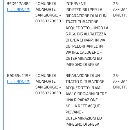
B9D917AB8C
COMUNE DI
INTERVENTI
23-
MONFORTE
AFFIDAM
[Link BDNCP]
INDIFFERIBILI PER LA
SAN GIORGIO -
DIRETTO
RIPARAZIONE DI ALCUNI
00260270830
TRATTI TUBAZIONE
ACQUEDOTTO LUNGO LA
S.P.60 BIS ALL’ALTEZZA
DI C/DA CHIAPPI, IN VIA
DEI PELORITANI ED IN
VIA ING. CALOGERO -
DETERMINAZIONI ED
IMPEGNO DI SPESA
B9D354219F
COMUNE DI
RIPARAZIONE DI UN
23-
MONFORTE
AFFIDAM
[Link BDNCP]
TRATTO DI TUBAZIONE
SAN GIORGIO -
DIRETTO
ACQUEDOTTO IN VIA
00260270830
AVV. GIORGIANNI OLTRE
UNA RIPARAZIONE
NELLA RETE ACQUE
PIOVANE -
DETERMINAZIONI ED
IMPEGNO DI SPESA