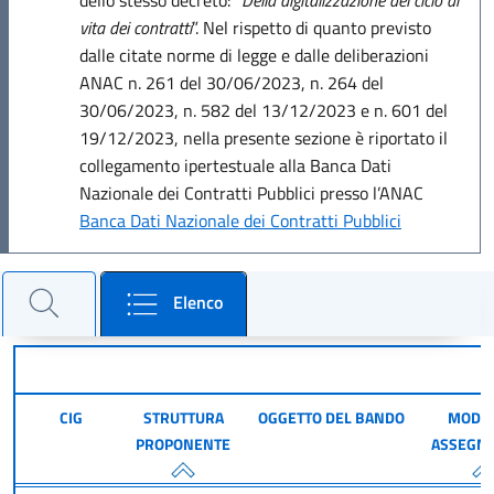
vita dei contratti
”. Nel rispetto di quanto previsto
dalle citate norme di legge e dalle deliberazioni
ANAC n. 261 del 30/06/2023, n. 264 del
30/06/2023, n. 582 del 13/12/2023 e n. 601 del
19/12/2023, nella presente sezione è riportato il
collegamento ipertestuale alla Banca Dati
Nazionale dei Contratti Pubblici presso l’ANAC
Banca Dati Nazionale dei Contratti Pubblici
Cerca un bando e consulta il dettaglio
Elenco
Filtra per cercare un bando
CIG
STRUTTURA
OGGETTO DEL BANDO
MODAL
PROPONENTE
ASSEGNA