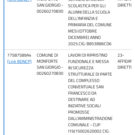
SAN GIORGIO -
DIRETTO
SCOLASTICA PER GLI
00260270830
ALUNNI DELLA SCUOLA
DELL’INFANZIA E
PRIMARIA DEL COMUNE
MESI (OTTOBRE
DICEMBRE) ANNO
2025.CIG: B853B86CD6
77587589A4
COMUNE DI
LAVORI DI RIPRISTINO
23-
MONFORTE
AFFIDAM
[Link BDNCP]
FUNZIONALE E MESSA
SAN GIORGIO -
DIRETTO
IN SICUREZZA
00260270830
STRUTTURALE DI PARTE
DEL COMPLESSO
CONVENTUALE SAN
FRANCESCO DA
DESTINARE AD
INIZIATIVE SOCIALI
PROMOSSE
DALL'AMMINISTRAZIONE
COMUNALE - CUP
I19J15002620002 CIG: