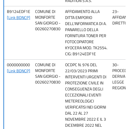
RADITION S.A.S.
B9124EDF1E
COMUNE DI
AFFIDAMENTO ALLA
23-
MONFORTE
AFFIDAM
[Link BDNCP]
DITTA EMPORIO
SAN GIORGIO -
DIRETTO
DELL'INFORMATICA DI A.
00260270830
PANARELLO DELLA
FORNITURA TONER PER
FOTOCOPIATORE
KYOCERA MOD. TK2554.
CIG: B9124EDF1E
0000000000
COMUNE DI
OCDPC N. 976 DEL
30-
MONFORTE
PROCED
[Link BDNCP]
22/03/2023 PRIMI
SAN GIORGIO -
DERIVAN
INTERVENTI URGENTI DI
00260270830
LEGGE
PROTEZIONE CIVILE IN
REGIONA
CONSEGUENZA DEGLI
ECCEZIONALI EVENTI
METEREOLOGICI
VERIFICATISI NEI GIORNI
DAL 22 AL 27
NOVEMBRE 2022 E IL 3
DICEMBRE 2022 NEL