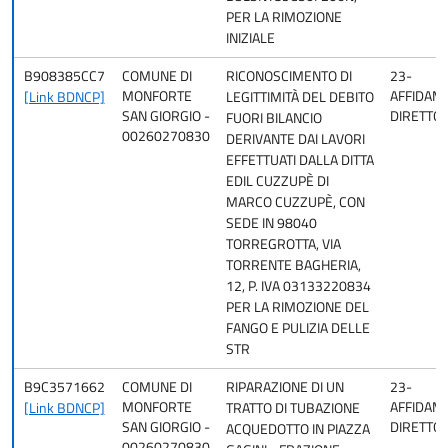
PER LA RIMOZIONE
INIZIALE
B908385CC7
COMUNE DI
RICONOSCIMENTO DI
23-
MONFORTE
AFFIDAM
[Link BDNCP]
LEGITTIMITÀ DEL DEBITO
SAN GIORGIO -
DIRETTO
FUORI BILANCIO
00260270830
DERIVANTE DAI LAVORI
EFFETTUATI DALLA DITTA
EDIL CUZZUPÈ DI
MARCO CUZZUPÈ, CON
SEDE IN 98040
TORREGROTTA, VIA
TORRENTE BAGHERIA,
12, P. IVA 03133220834
PER LA RIMOZIONE DEL
FANGO E PULIZIA DELLE
STR
B9C3571662
COMUNE DI
RIPARAZIONE DI UN
23-
MONFORTE
AFFIDAM
[Link BDNCP]
TRATTO DI TUBAZIONE
SAN GIORGIO -
DIRETTO
ACQUEDOTTO IN PIAZZA
00260270830