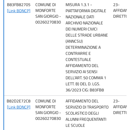
B83FB82705
COMUNE DI
MISURA 1.3.1 -
23-
MONFORTE
AFFIDAM
[Link BDNCP]
PIATTAFORMA DIGITALE
SAN GIORGIO -
DIRETTO
NAZIONALE DATI
00260270830
ARCHIVIO NAZIONALE
DEI NUMERI CIVICI
DELLE STRADE URBANE
(ANNCSU)
DETERMINAZIONE A
CONTRARRE E
CONTESTUALE
AFFIDAMENTO DEL
SERVIZIO AI SENSI
DELL’ART. 50 COMMA 1
LETT. B) DEL D. LGS.
36/2023 CIG: B83FB8
B82D2E72C8
COMUNE DI
AFFIDAMENTO DEL
23-
MONFORTE
AFFIDAM
[Link BDNCP]
SERVIZIO DI TRASPORTO
SAN GIORGIO -
DIRETTO
SCOLASTICO DEGLI
00260270830
ALUNNI FREQUENTANTI
LE SCUOLE