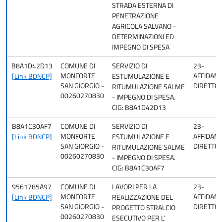
STRADA ESTERNA DI
PENETRAZIONE
AGRICOLA SALVANO -
DETERMINAZIONI ED
IMPEGNO DI SPESA
B8A1D42D13
COMUNE DI
SERVIZIO DI
23-
MONFORTE
AFFIDAM
[Link BDNCP]
ESTUMULAZIONE E
SAN GIORGIO -
DIRETTO
RITUMULAZIONE SALME
00260270830
- IMPEGNO DI SPESA.
CIG: B8A1D42D13
B8A1C30AF7
COMUNE DI
SERVIZIO DI
23-
MONFORTE
AFFIDAM
[Link BDNCP]
ESTUMULAZIONE E
SAN GIORGIO -
DIRETTO
RITUMULAZIONE SALME
00260270830
- IMPEGNO DI SPESA.
CIG: B8A1C30AF7
9561785A97
COMUNE DI
LAVORI PER LA
23-
MONFORTE
AFFIDAM
[Link BDNCP]
REALIZZAZIONE DEL
SAN GIORGIO -
DIRETTO
PROGETTO STRALCIO
00260270830
ESECUTIVO PER L’