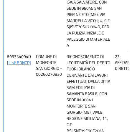
ISAJA SALVATORE, CON
SEDE IN 98045 SAN
PIER NICETO (ME), VIA
MARRELLA VICO II, 4, C.F.
SJISVT70S07I084D, PER
LA PULIZIA INIZIALE E
PALEGGIO DI MATERIALE
A
B95334094D
COMUNE DI
RICONOSCIMENTO DI
23-
MONFORTE
AFFIDAM
[Link BDNCP]
LEGITTIMITÀ DEL DEBITO
SAN GIORGIO -
DIRETTO
FUORI BILANCIO
00260270830
DERIVANTE DAI LAVORI
EFFETTUATI DALLA DITTA
SAM EDILIZIA DI
SAMANTA BASILE, CON
SEDE IN 98041
MONFORTE SAN
GIORGIO (ME), VIALE
REGIONE SICILIANA, 11,
C.F.
BSLSNT89C50F206N,