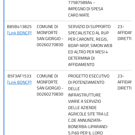
77587589A4 -
IMPEGNO DI SPESA
CARO MATE
B85B413825
COMUNE DI
SERVIZIO DI SUPPORTO
23-
MONFORTE
AFFIDAM
[Link BDNCP]
SPECIALISTICO AL RUP
SAN GIORGIO -
DIRETTO
PER CARONTE, REGIS,
00260270830
BDAP-MOP, SIMON WEB
ED ALTRO PER MESI 4
DETERMINA DI
AFFIDAMENTO
B5F3AF1533
COMUNE DI
PROGETTO ESECUTIVO
23-
MONFORTE
AFFIDAM
[Link BDNCP]
DI POTENZIAMENTO
SAN GIORGIO -
DIRETTO
DELLE
00260270830
INFRASTRUTTURE
VIARIE A SERVIZIO
DELLE AZIENDE
AGRICOLE SITE TRA LE
C.DE ANNUNZIATA-
BONERBA-LIPARANO-
S.P.60 PER IL LORO