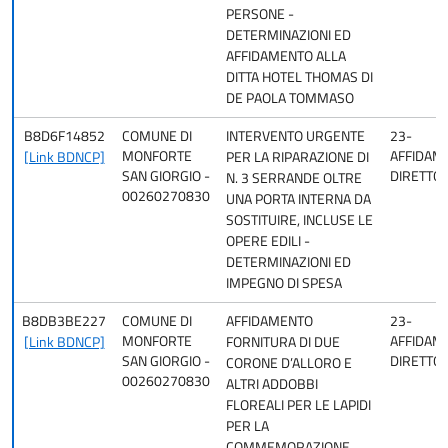
PERSONE -
DETERMINAZIONI ED
AFFIDAMENTO ALLA
DITTA HOTEL THOMAS DI
DE PAOLA TOMMASO
B8D6F14852
COMUNE DI
INTERVENTO URGENTE
23-
MONFORTE
AFFIDAM
[Link BDNCP]
PER LA RIPARAZIONE DI
SAN GIORGIO -
DIRETTO
N. 3 SERRANDE OLTRE
00260270830
UNA PORTA INTERNA DA
SOSTITUIRE, INCLUSE LE
OPERE EDILI -
DETERMINAZIONI ED
IMPEGNO DI SPESA
B8DB3BE227
COMUNE DI
AFFIDAMENTO
23-
MONFORTE
AFFIDAM
[Link BDNCP]
FORNITURA DI DUE
SAN GIORGIO -
DIRETTO
CORONE D’ALLORO E
00260270830
ALTRI ADDOBBI
FLOREALI PER LE LAPIDI
PER LA
COMMEMORAZIONE