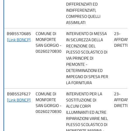
DIFFERENZIATI ED
INDIFFERENZIATI,
COMPRESO QUELLI
ASSIMILATI
B9B557D685
COMUNE DI
INTERVENTO DI MESSA
23-
MONFORTE
AFFIDAM
[Link BDNCP]
IN SICUREZZA DELLA
SAN GIORGIO -
DIRETTO
RECINZIONE DEL
00260270830
PLESSO SCOLASTICO DI
VIA PRINCIPE DI
PIEMONTE -
DETERMINAZIONI ED
IMPEGNO DI SPESA PER
LA FORNITURA
B9B552F627
COMUNE DI
INTERVENTO PER LA
23-
MONFORTE
AFFIDAM
[Link BDNCP]
SOSTITUZIONE DI
SAN GIORGIO -
DIRETTO
ALCUNI CORPI
00260270830
ILLUMINANTI ED ALTRE
RIPARAZIONI VARIE NEL
PLESSO SCOLASTICO DI
MONFORTE MARINA -