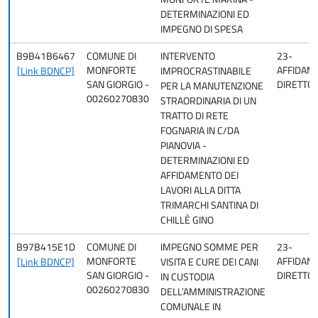
DETERMINAZIONI ED
IMPEGNO DI SPESA
B9B41B6467
COMUNE DI
INTERVENTO
23-
MONFORTE
AFFIDAM
[Link BDNCP]
IMPROCRASTINABILE
SAN GIORGIO -
DIRETTO
PER LA MANUTENZIONE
00260270830
STRAORDINARIA DI UN
TRATTO DI RETE
FOGNARIA IN C/DA
PIANOVIA -
DETERMINAZIONI ED
AFFIDAMENTO DEI
LAVORI ALLA DITTA
TRIMARCHI SANTINA DI
CHILLÈ GINO
B97B415E1D
COMUNE DI
IMPEGNO SOMME PER
23-
MONFORTE
AFFIDAM
[Link BDNCP]
VISITA E CURE DEI CANI
SAN GIORGIO -
DIRETTO
IN CUSTODIA
00260270830
DELL’AMMINISTRAZIONE
COMUNALE IN