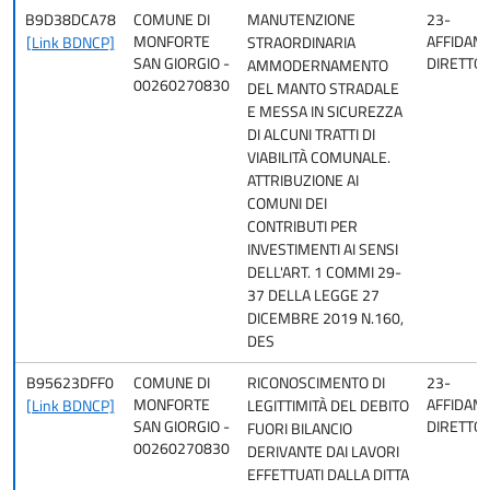
B9D38DCA78
COMUNE DI
MANUTENZIONE
23-
MONFORTE
AFFIDAM
[Link BDNCP]
STRAORDINARIA
SAN GIORGIO -
DIRETTO
AMMODERNAMENTO
00260270830
DEL MANTO STRADALE
E MESSA IN SICUREZZA
DI ALCUNI TRATTI DI
VIABILITÀ COMUNALE.
ATTRIBUZIONE AI
COMUNI DEI
CONTRIBUTI PER
INVESTIMENTI AI SENSI
DELL'ART. 1 COMMI 29-
37 DELLA LEGGE 27
DICEMBRE 2019 N.160,
DES
B95623DFF0
COMUNE DI
RICONOSCIMENTO DI
23-
MONFORTE
AFFIDAM
[Link BDNCP]
LEGITTIMITÀ DEL DEBITO
SAN GIORGIO -
DIRETTO
FUORI BILANCIO
00260270830
DERIVANTE DAI LAVORI
EFFETTUATI DALLA DITTA