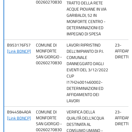
00260270830
TRATTO DELLA RETE
ACQUE PIOVANE IN VIA
GARIBALDI, 52 IN
MONFORTE CENTRO -
DETERMINAZIONI ED
IMPEGNO DI SPESA
B953176F57
COMUNE DI
LAVORI RIPRISTINO
23-
MONFORTE
AFFIDAM
[Link BDNCP]
DELL’IMPIANTO DI P.I.
SAN GIORGIO -
DIRETTO
COMUNALE
00260270830
DANNEGGIATO DAGLI
EVENTI DEL 3/12/2022
CUP
I17H24001460002-
DETERMINAZIONI ED
AFFIDAMENTO DEI
LAVORI
B944584A0A
COMUNE DI
VERIFICA DELLA
23-
MONFORTE
AFFIDAM
[Link BDNCP]
QUALITÀ DELL'ACQUA
SAN GIORGIO -
DIRETTO
DESTINATA AL
00260270830
CONSUMO UMANO -