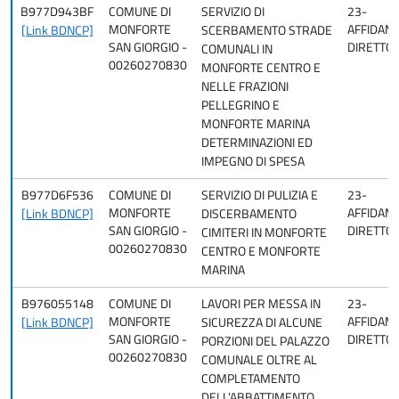
B977D943BF
COMUNE DI
SERVIZIO DI
23-
MONFORTE
AFFIDAM
[Link BDNCP]
SCERBAMENTO STRADE
SAN GIORGIO -
DIRETTO
COMUNALI IN
00260270830
MONFORTE CENTRO E
NELLE FRAZIONI
PELLEGRINO E
MONFORTE MARINA
DETERMINAZIONI ED
IMPEGNO DI SPESA
B977D6F536
COMUNE DI
SERVIZIO DI PULIZIA E
23-
MONFORTE
AFFIDAM
[Link BDNCP]
DISCERBAMENTO
SAN GIORGIO -
DIRETTO
CIMITERI IN MONFORTE
00260270830
CENTRO E MONFORTE
MARINA
B976055148
COMUNE DI
LAVORI PER MESSA IN
23-
MONFORTE
AFFIDAM
[Link BDNCP]
SICUREZZA DI ALCUNE
SAN GIORGIO -
DIRETTO
PORZIONI DEL PALAZZO
00260270830
COMUNALE OLTRE AL
COMPLETAMENTO
DELL’ABBATTIMENTO