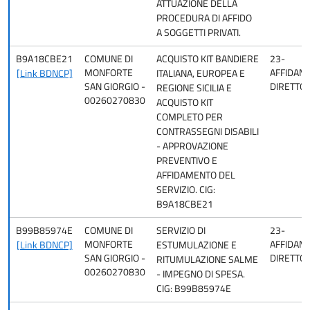
ATTUAZIONE DELLA
PROCEDURA DI AFFIDO
A SOGGETTI PRIVATI.
B9A18CBE21
COMUNE DI
ACQUISTO KIT BANDIERE
23-
MONFORTE
AFFIDAM
[Link BDNCP]
ITALIANA, EUROPEA E
SAN GIORGIO -
DIRETTO
REGIONE SICILIA E
00260270830
ACQUISTO KIT
COMPLETO PER
CONTRASSEGNI DISABILI
- APPROVAZIONE
PREVENTIVO E
AFFIDAMENTO DEL
SERVIZIO. CIG:
B9A18CBE21
B99B85974E
COMUNE DI
SERVIZIO DI
23-
MONFORTE
AFFIDAM
[Link BDNCP]
ESTUMULAZIONE E
SAN GIORGIO -
DIRETTO
RITUMULAZIONE SALME
00260270830
- IMPEGNO DI SPESA.
CIG: B99B85974E