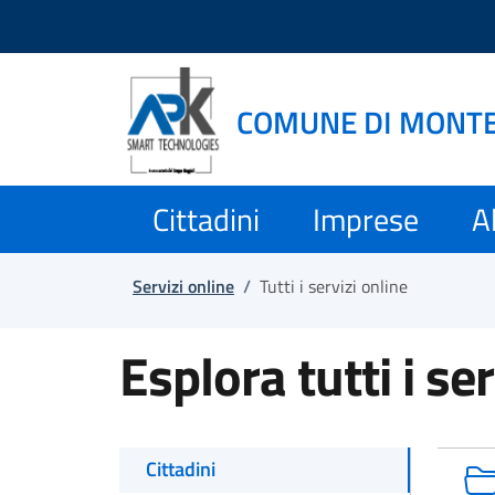
Salta e vai al contenuto
Salta e vai al footer
COMUNE DI MONT
Cittadini
Imprese
Al
Servizi online
/
Tutti i servizi online
Esplora tutti i ser
Cittadini