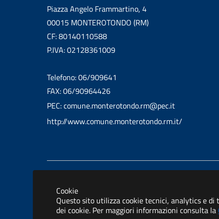
Piazza Angelo Frammartino, 4
00015 MONTEROTONDO (RM)
CF: 80140110588
P.IVA: 02128361009
Telefono: 06/909641
FAX: 06/90964426
PEC: comune.monterotondo.rm@pec.it
http://www.comune.monterotondo.rm.it/
Informativa privacy
Dichiarazione 
Cookie
Questo sito utilizza cookie tecnici, analytics e di
dei cookie. Per maggiori informazioni consulta la