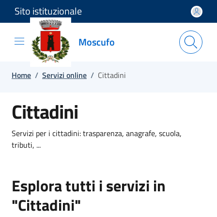
Sito istituzionale
Salta e vai al contenuto
Salta e vai al footer
Moscufo
Home
/
Servizi online
/
Cittadini
Cittadini
Servizi per i cittadini: trasparenza, anagrafe, scuola,
tributi, ...
Esplora tutti i servizi in
"Cittadini"