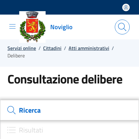
Salta e vai al contenuto
Salta e vai al footer
Noviglio
Servizi online
/
Cittadini
/
Atti amministrativi
/
Delibere
Consultazione delibere
Cerca il documento e consulta il dettaglio
Ricerca
Risultati