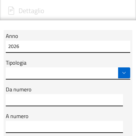
Dettaglio
Anno
Modulo tab_ricerca_form
Tipologia
Da numero
A numero