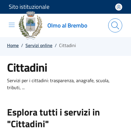
Sito istituzionale
Salta e vai al contenuto
Salta e vai al footer
Olmo al Brembo
Home
/
Servizi online
/
Cittadini
Cittadini
Servizi per i cittadini: trasparenza, anagrafe, scuola,
tributi, ...
Esplora tutti i servizi in
"Cittadini"