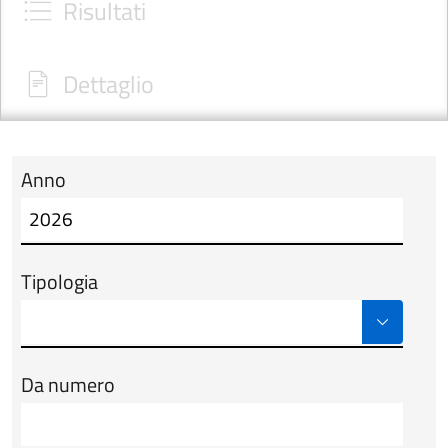
Risultati
Dettaglio
Anno
Modulo tab_ricerca_form
Tipologia
Da numero