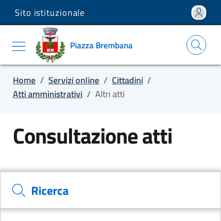
Sito istituzionale
Salta e vai al contenuto
Salta e vai al footer
Piazza Brembana
Home
/
Servizi online
/
Cittadini
/
Atti amministrativi
/
Altri atti
Consultazione atti
Cerca il documento e consulta il dettaglio
Ricerca